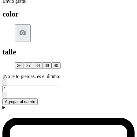
Envío gratis
color
talle
36
37
38
39
40
¡No te lo pierdas, es el último!
Agregar al carrito